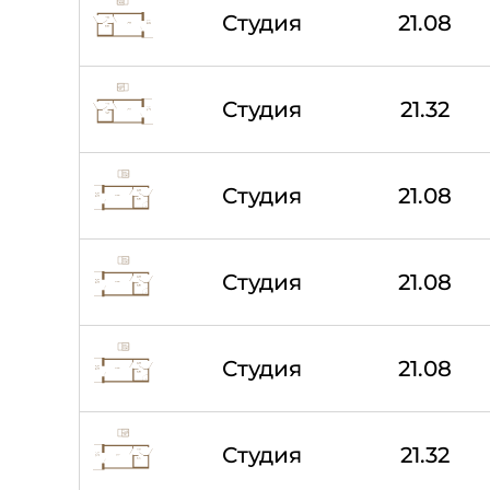
Студия
21.08
Студия
21.32
Студия
21.08
Студия
21.08
Студия
21.08
Студия
21.32