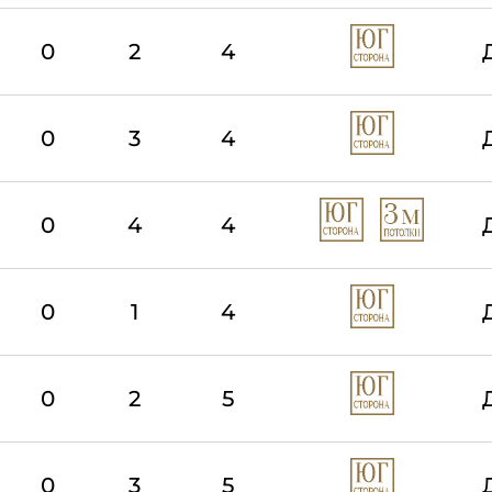
0
2
4
0
3
4
0
4
4
0
1
4
0
2
5
0
3
5