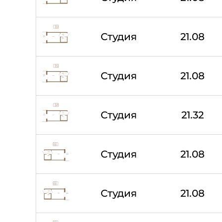
Студия
21.08
Студия
21.08
Студия
21.32
Студия
21.08
Студия
21.08