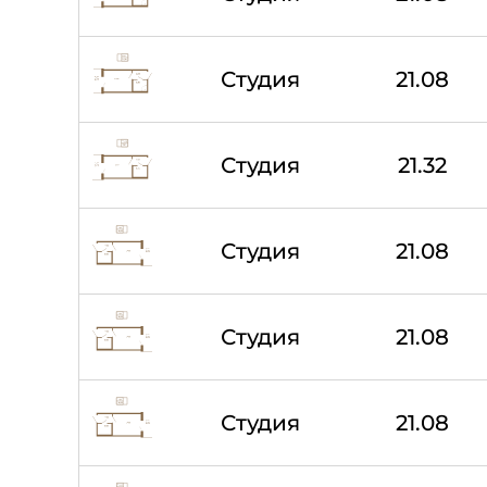
Студия
21.08
Студия
21.32
Студия
21.08
Студия
21.08
Студия
21.08