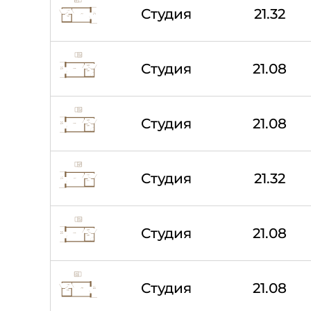
Студия
21.32
Студия
21.08
Студия
21.08
Студия
21.32
Студия
21.08
Студия
21.08