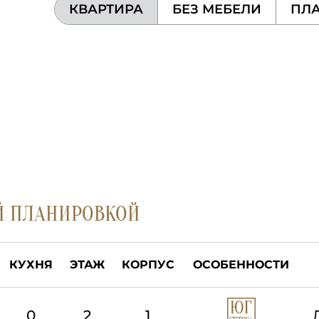
КВАРТИРА
БЕЗ МЕБЕЛИ
ПЛА
Й ПЛАНИРОВКОЙ
КУХНЯ
ЭТАЖ
КОРПУС
ОСОБЕННОСТИ
0
2
1