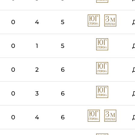
0
4
5
0
1
5
0
2
6
0
3
6
0
4
6