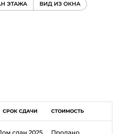
Н ЭТАЖА
ВИД ИЗ ОКНА
СРОК СДАЧИ
СТОИМОСТЬ
Дом сдан 2025
Продано