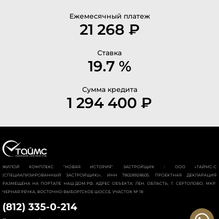
Ежемесячный платеж
21 268 ₽
Ставка
19.7 %
Сумма кредита
1 294 400 ₽
ЖИЛОЙ КОМПЛЕКС “НОВАЯ ИСТОРИЯ”. ЗАСТРОЙЩИК - ООО «ТАЙМС-С
(СПЕЦИАЛИЗИРОВАННЫЙ ЗАСТРОЙЩИК)», ИНН 78028928605. ПРОЕКТНАЯ ДЕКЛАРАЦИЯ
РАЗМЕЩЕНА НА ПОРТАЛЕ НАШ.ДОМ.РФ. АДРЕС ОБЪЕКТА: ЛЕН. ОБЛАСТЬ, Г. СЕРТОЛОВО, МКР.
ЧЕРНАЯ РЕЧКА, ВОСТОЧНО-ВЫБОРГСКОЕ ШОССЕ, УЧАСТОК № 18
(812) 335-0-214