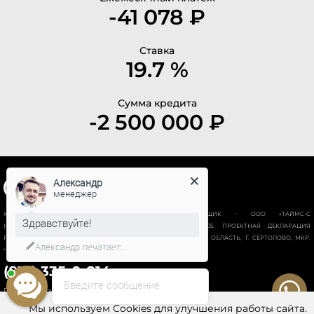
-41 078 ₽
Ставка
19.7 %
Сумма кредита
-2 500 000 ₽
Александр
менеджер
ЖИЛОЙ КОМПЛЕКС “НОВАЯ ИСТОРИЯ”. ЗАСТРОЙЩИК - ООО «ТАЙМС-С
Здравствуйте!
(СПЕЦИАЛИЗИРОВАННЫЙ ЗАСТРОЙЩИК)», ИНН 78028928605. ПРОЕКТНАЯ ДЕКЛАРАЦИЯ
РАЗМЕЩЕНА НА ПОРТАЛЕ НАШ.ДОМ.РФ. АДРЕС ОБЪЕКТА: ЛЕН. ОБЛАСТЬ, Г. СЕРТОЛОВО, МКР.
Александр
печатает...
ЧЕРНАЯ РЕЧКА, ВОСТОЧНО-ВЫБОРГСКОЕ ШОССЕ, УЧАСТОК № 18
(812) 335-0-214
Введите сообщение
Политика конфиденциальности
Мы используем Cookies для улучшения работы сайта.