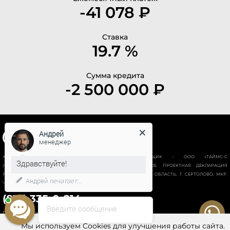
-41 078 ₽
Ставка
19.7 %
Сумма кредита
-2 500 000 ₽
Андрей
менеджер
ЖИЛОЙ КОМПЛЕКС “НОВАЯ ИСТОРИЯ”. ЗАСТРОЙЩИК - ООО «ТАЙМС-С
Здравствуйте!
(СПЕЦИАЛИЗИРОВАННЫЙ ЗАСТРОЙЩИК)», ИНН 78028928605. ПРОЕКТНАЯ ДЕКЛАРАЦИЯ
РАЗМЕЩЕНА НА ПОРТАЛЕ НАШ.ДОМ.РФ. АДРЕС ОБЪЕКТА: ЛЕН. ОБЛАСТЬ, Г. СЕРТОЛОВО, МКР.
Андрей
печатает...
ЧЕРНАЯ РЕЧКА, ВОСТОЧНО-ВЫБОРГСКОЕ ШОССЕ, УЧАСТОК № 18
(812) 335-0-214
Введите сообщение
Политика конфиденциальности
Мы используем Cookies для улучшения работы сайта.