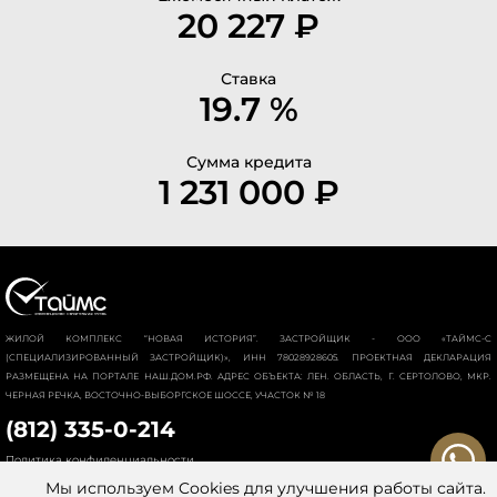
20 227 ₽
Ставка
19.7 %
Сумма кредита
1 231 000 ₽
ЖИЛОЙ КОМПЛЕКС “НОВАЯ ИСТОРИЯ”. ЗАСТРОЙЩИК - ООО «ТАЙМС-С
(СПЕЦИАЛИЗИРОВАННЫЙ ЗАСТРОЙЩИК)», ИНН 78028928605. ПРОЕКТНАЯ ДЕКЛАРАЦИЯ
РАЗМЕЩЕНА НА ПОРТАЛЕ НАШ.ДОМ.РФ. АДРЕС ОБЪЕКТА: ЛЕН. ОБЛАСТЬ, Г. СЕРТОЛОВО, МКР.
ЧЕРНАЯ РЕЧКА, ВОСТОЧНО-ВЫБОРГСКОЕ ШОССЕ, УЧАСТОК № 18
(812) 335-0-214
Политика конфиденциальности
Мы используем Cookies для улучшения работы сайта.