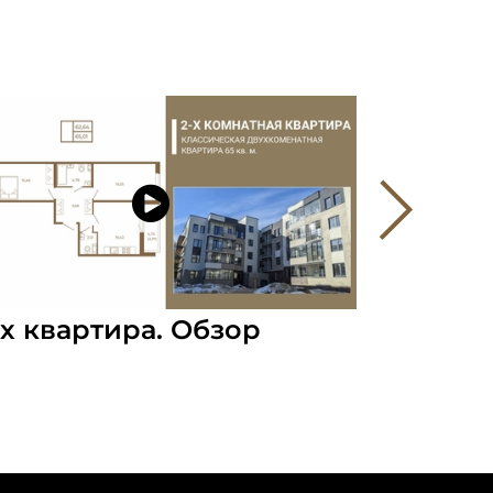
-х квартира. Обзор
3-х ква