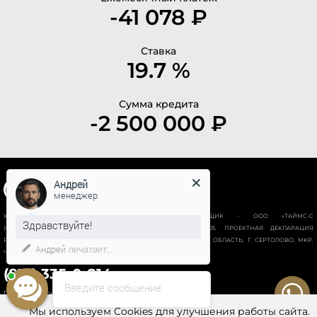
-41 078 ₽
Ставка
19.7 %
Сумма кредита
-2 500 000 ₽
Андрей
менеджер
ЖИЛОЙ КОМПЛЕКС “НОВАЯ ИСТОРИЯ”. ЗАСТРОЙЩИК - ООО «ТАЙМС-С
Здравствуйте!
(СПЕЦИАЛИЗИРОВАННЫЙ ЗАСТРОЙЩИК)», ИНН 78028928605. ПРОЕКТНАЯ ДЕКЛАРАЦИЯ
РАЗМЕЩЕНА НА ПОРТАЛЕ НАШ.ДОМ.РФ. АДРЕС ОБЪЕКТА: ЛЕН. ОБЛАСТЬ, Г. СЕРТОЛОВО, МКР.
Андрей
печатает...
ЧЕРНАЯ РЕЧКА, ВОСТОЧНО-ВЫБОРГСКОЕ ШОССЕ, УЧАСТОК № 18
(812) 335-0-214
Введите сообщение
Политика конфиденциальности
Мы используем Cookies для улучшения работы сайта.