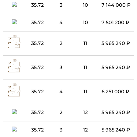
35.72
3
10
7 144 000 ₽
35.72
4
10
7 501 200 ₽
35.72
2
11
5 965 240 ₽
35.72
3
11
5 965 240 ₽
35.72
4
11
6 251 000 ₽
35.72
2
12
5 965 240 ₽
35.72
3
12
5 965 240 ₽