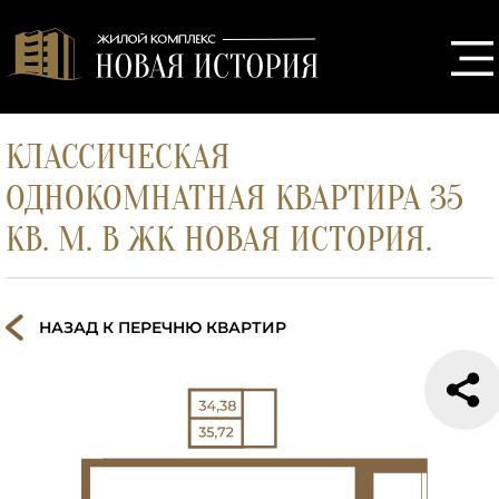
КЛАССИЧЕСКАЯ
ОДНОКОМНАТНАЯ КВАРТИРА 35
КВ. М. В ЖК НОВАЯ ИСТОРИЯ.
НАЗАД К ПЕРЕЧНЮ КВАРТИР