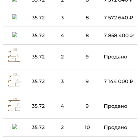
35.72
3
8
7 572 640 ₽
35.72
4
8
7 858 400 ₽
35.72
2
9
Продано
35.72
3
9
7 144 000 ₽
35.72
4
9
Продано
35.72
2
10
Продано