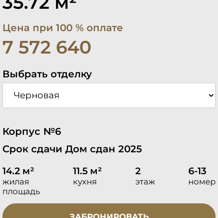
35.72 м²
Цена при 100 % оплате
7 572 640
Выбрать отделку
Корпус №6
Срок сдачи Дом сдан 2025
14.2 м²
11.5 м²
2
6-13
жилая
кухня
этаж
номер
площадь
ЗАБРОНИРОВАТЬ