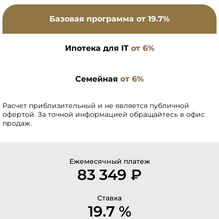
Базовая программа
от 19.7%
Ипотека для IT
от 6%
Семейная
от 6%
Расчет приблизительный и не является публичной
офертой. За точной информацией обращайтесь в офис
продаж.
Ежемесячный платеж
83 349 ₽
Ставка
19.7 %