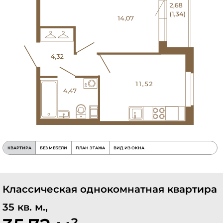
КВАРТИРА
БЕЗ МЕБЕЛИ
ПЛАН ЭТАЖА
ВИД ИЗ ОКНА
Классическая однокомнатная квартира
35 кв. м.,