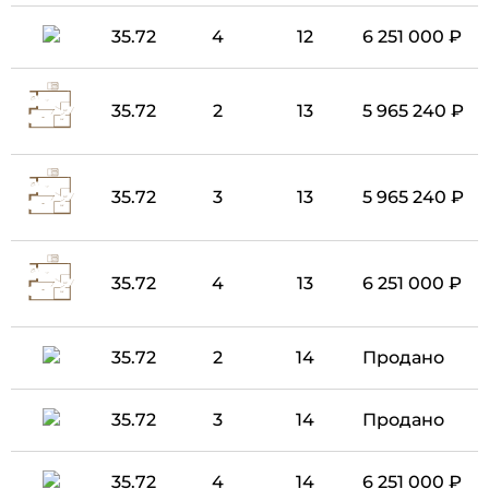
35.72
4
12
6 251 000 ₽
35.72
2
13
5 965 240 ₽
35.72
3
13
5 965 240 ₽
35.72
4
13
6 251 000 ₽
35.72
2
14
Продано
35.72
3
14
Продано
35.72
4
14
6 251 000 ₽