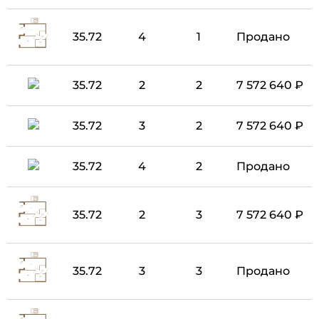
35.72
4
1
Продано
35.72
2
2
7 572 640 ₽
35.72
3
2
7 572 640 ₽
35.72
4
2
Продано
35.72
2
3
7 572 640 ₽
35.72
3
3
Продано