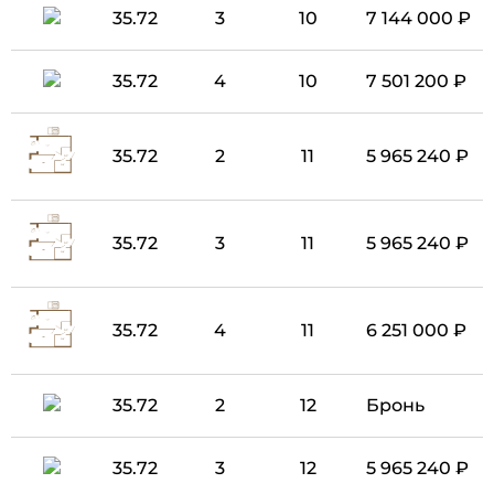
35.72
3
10
7 144 000 ₽
35.72
4
10
7 501 200 ₽
35.72
2
11
5 965 240 ₽
35.72
3
11
5 965 240 ₽
35.72
4
11
6 251 000 ₽
35.72
2
12
Бронь
35.72
3
12
5 965 240 ₽