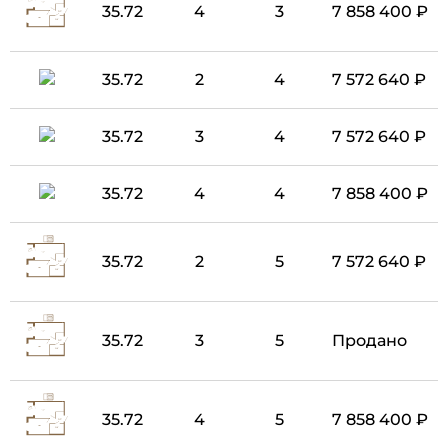
35.72
4
3
7 858 400 ₽
35.72
2
4
7 572 640 ₽
35.72
3
4
7 572 640 ₽
35.72
4
4
7 858 400 ₽
35.72
2
5
7 572 640 ₽
35.72
3
5
Продано
35.72
4
5
7 858 400 ₽