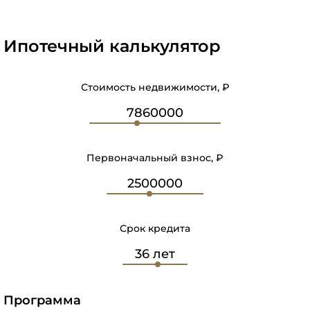
Ипотечный калькулятор
Стоимость недвижимости, ₽
Первоначальный взнос, ₽
Срок кредита
Программа