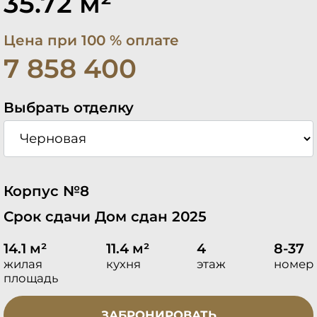
35.72 м²
Цена при 100 % оплате
7 858 400
Выбрать отделку
Корпус №8
Срок сдачи Дом сдан 2025
14.1 м²
11.4 м²
4
8-37
жилая
кухня
этаж
номер
площадь
ЗАБРОНИРОВАТЬ