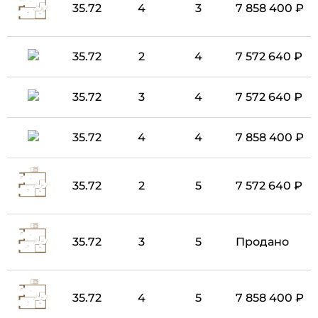
35.72
4
3
7 858 400 ₽
35.72
2
4
7 572 640 ₽
35.72
3
4
7 572 640 ₽
35.72
4
4
7 858 400 ₽
35.72
2
5
7 572 640 ₽
35.72
3
5
Продано
35.72
4
5
7 858 400 ₽