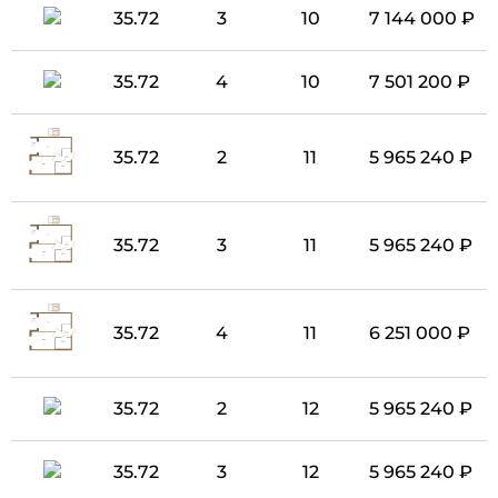
35.72
3
10
7 144 000 ₽
35.72
4
10
7 501 200 ₽
35.72
2
11
5 965 240 ₽
35.72
3
11
5 965 240 ₽
35.72
4
11
6 251 000 ₽
35.72
2
12
5 965 240 ₽
35.72
3
12
5 965 240 ₽