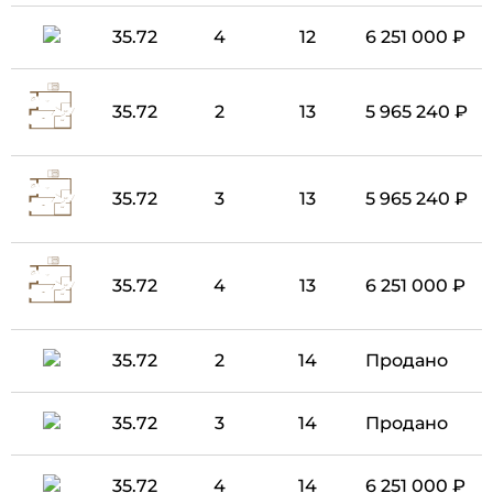
35.72
4
12
6 251 000 ₽
35.72
2
13
5 965 240 ₽
35.72
3
13
5 965 240 ₽
35.72
4
13
6 251 000 ₽
35.72
2
14
Продано
35.72
3
14
Продано
35.72
4
14
6 251 000 ₽