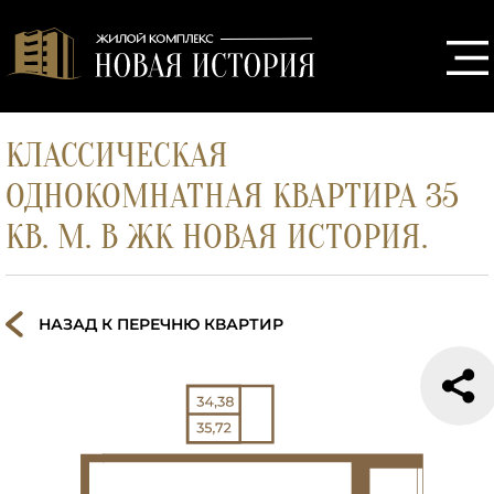
КЛАССИЧЕСКАЯ
ОДНОКОМНАТНАЯ КВАРТИРА 35
КВ. М. В ЖК НОВАЯ ИСТОРИЯ.
НАЗАД К ПЕРЕЧНЮ КВАРТИР