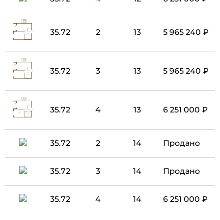
35.72
2
13
5 965 240 ₽
35.72
3
13
5 965 240 ₽
35.72
4
13
6 251 000 ₽
35.72
2
14
Продано
35.72
3
14
Продано
35.72
4
14
6 251 000 ₽