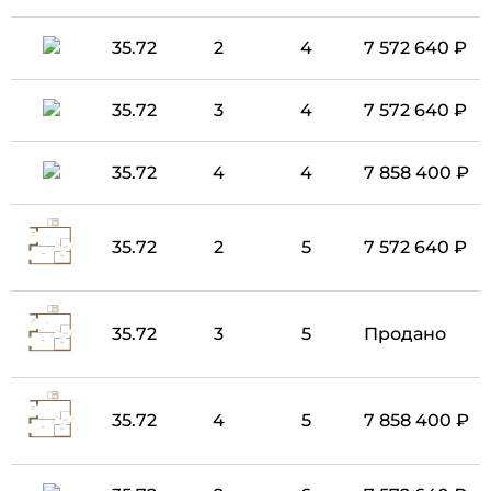
35.72
2
4
7 572 640 ₽
35.72
3
4
7 572 640 ₽
35.72
4
4
7 858 400 ₽
35.72
2
5
7 572 640 ₽
35.72
3
5
Продано
35.72
4
5
7 858 400 ₽