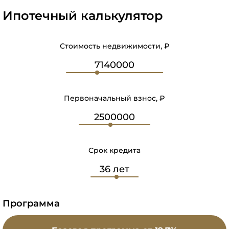
Ипотечный калькулятор
Стоимость недвижимости, ₽
Первоначальный взнос, ₽
Срок кредита
Программа