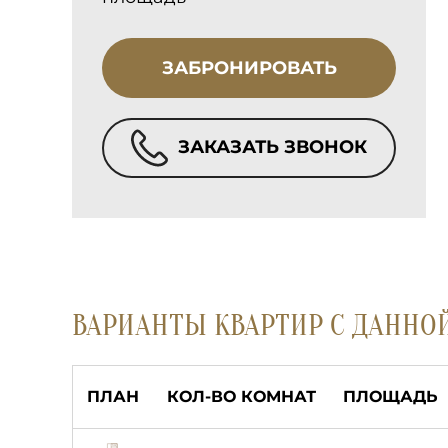
ЗАБРОНИРОВАТЬ
ЗАКАЗАТЬ ЗВОНОК
ВАРИАНТЫ КВАРТИР С ДАННО
ПЛАН
КОЛ-ВО КОМНАТ
ПЛОЩАДЬ