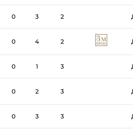
0
3
2
0
4
2
0
1
3
0
2
3
0
3
3