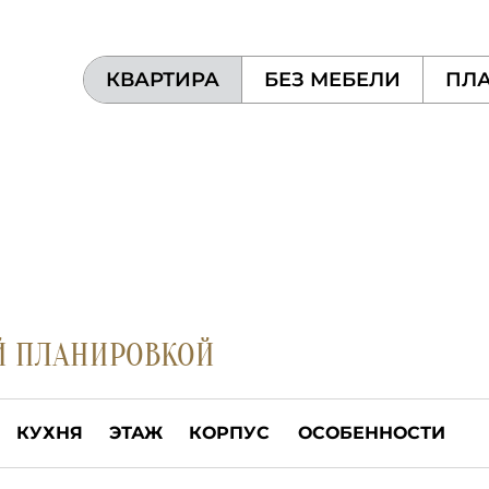
КВАРТИРА
БЕЗ МЕБЕЛИ
ПЛА
Й ПЛАНИРОВКОЙ
КУХНЯ
ЭТАЖ
КОРПУС
ОСОБЕННОСТИ