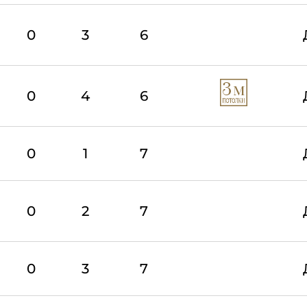
0
3
6
0
4
6
0
1
7
0
2
7
0
3
7