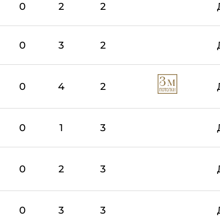
0
2
2
0
3
2
0
4
2
0
1
3
0
2
3
0
3
3