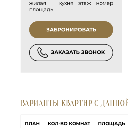
жилая
кухня
этаж
номер
площадь
ЗАБРОНИРОВАТЬ
ЗАКАЗАТЬ ЗВОНОК
ВАРИАНТЫ КВАРТИР С ДАННО
ПЛАН
КОЛ-ВО КОМНАТ
ПЛОЩАДЬ