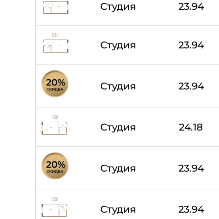
Студия
23.94
Студия
23.94
Студия
23.94
Студия
24.18
Студия
23.94
Студия
23.94