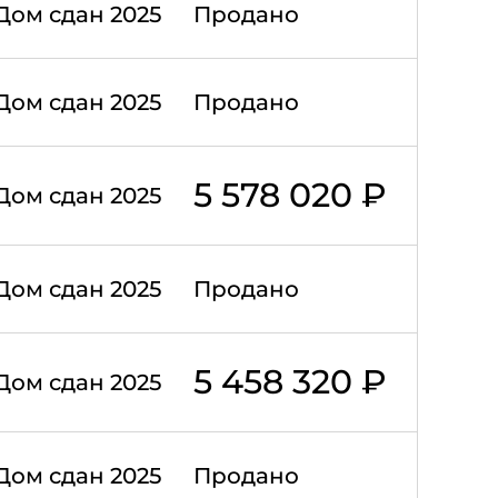
Дом сдан 2025
Продано
Дом сдан 2025
Продано
5 578 020 ₽
Дом сдан 2025
Дом сдан 2025
Продано
5 458 320 ₽
Дом сдан 2025
Дом сдан 2025
Продано