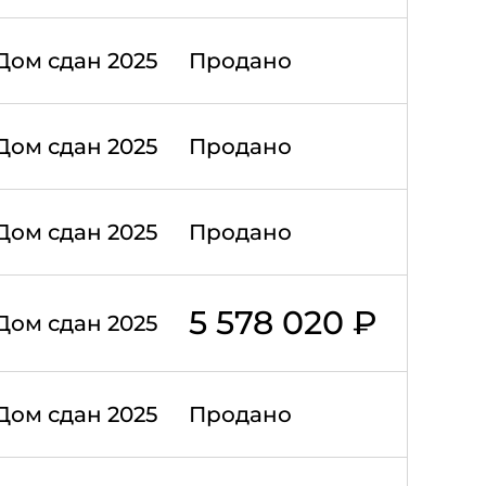
Дом сдан 2025
Продано
Дом сдан 2025
Продано
Дом сдан 2025
Продано
5 578 020 ₽
Дом сдан 2025
Дом сдан 2025
Продано