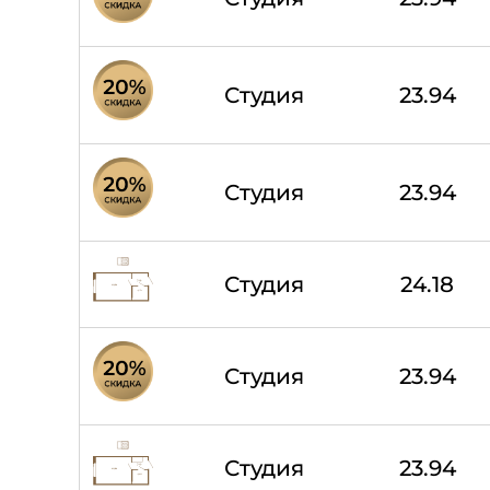
Студия
23.94
Студия
23.94
Студия
24.18
Студия
23.94
Студия
23.94