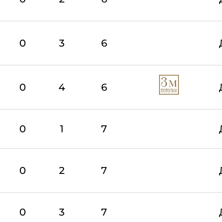
0
3
6
0
4
6
0
1
7
0
2
7
0
3
7