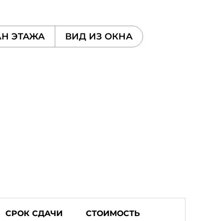
Н ЭТАЖА
ВИД ИЗ ОКНА
СРОК СДАЧИ
СТОИМОСТЬ