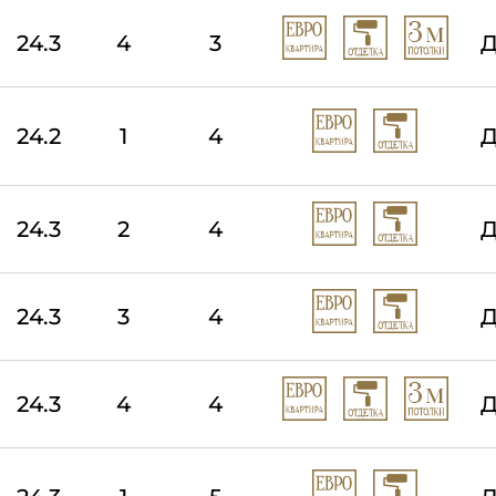
24.3
4
3
Д
24.2
1
4
Д
24.3
2
4
Д
24.3
3
4
Д
24.3
4
4
Д