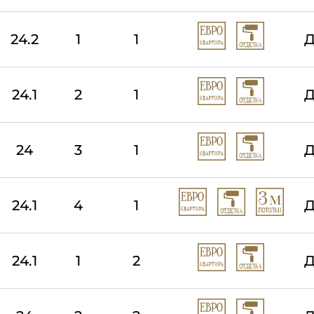
24.2
1
1
Д
24.1
2
1
Д
24
3
1
Д
24.1
4
1
Д
24.1
1
2
Д