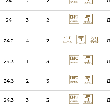
24
2
2
Д
24
3
2
Д
24.2
4
2
Д
24.3
1
3
Д
24.3
2
3
Д
24.3
3
3
Д