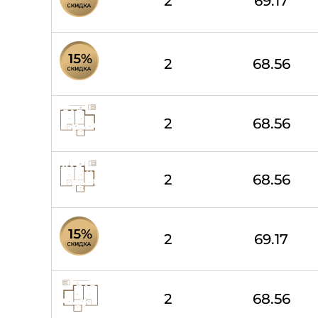
2
69.17
2
68.56
2
68.56
2
68.56
2
69.17
2
68.56