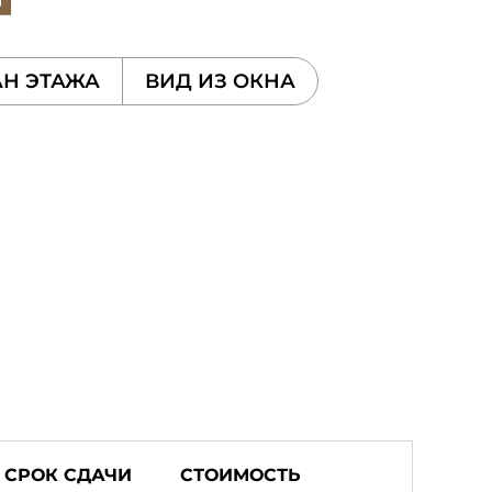
Н ЭТАЖА
ВИД ИЗ ОКНА
СРОК СДАЧИ
СТОИМОСТЬ