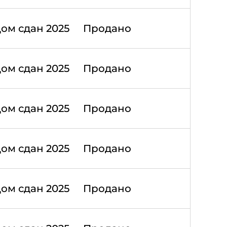
ом сдан 2025
Продано
ом сдан 2025
Продано
ом сдан 2025
Продано
ом сдан 2025
Продано
ом сдан 2025
Продано