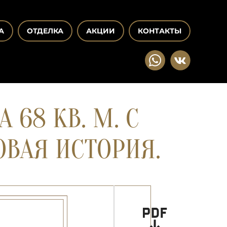
А
ОТДЕЛКА
АКЦИИ
КОНТАКТЫ
68 КВ. М. С
ВАЯ ИСТОРИЯ.