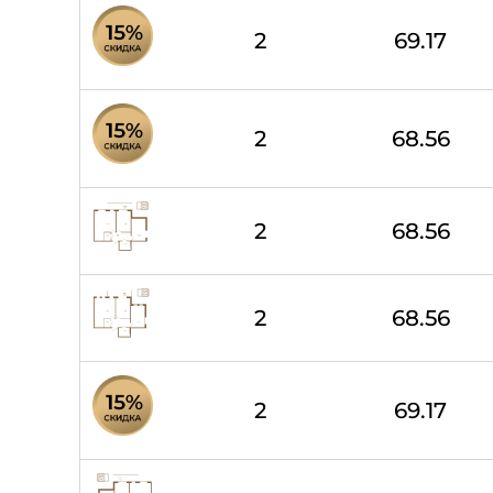
2
69.17
2
68.56
2
68.56
2
68.56
2
69.17