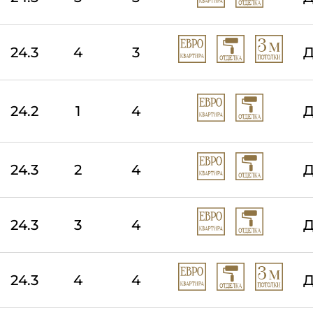
24.3
4
3
Д
24.2
1
4
Д
24.3
2
4
Д
24.3
3
4
Д
24.3
4
4
Д