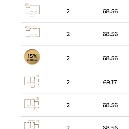
2
68.56
2
68.56
2
68.56
2
69.17
2
68.56
2
68.56