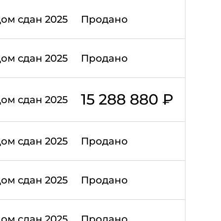
ом сдан 2025
Продано
ом сдан 2025
Продано
15 288 880 ₽
ом сдан 2025
ом сдан 2025
Продано
ом сдан 2025
Продано
ом сдан 2025
Продано