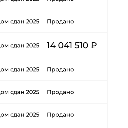
ом сдан 2025
Продано
14 041 510 ₽
ом сдан 2025
ом сдан 2025
Продано
ом сдан 2025
Продано
ом сдан 2025
Продано