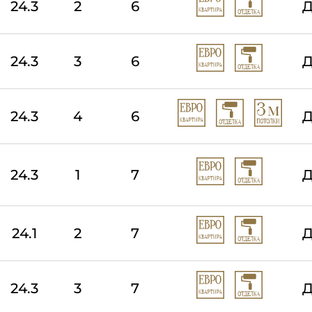
24.3
2
6
Д
24.3
3
6
Д
24.3
4
6
Д
24.3
1
7
Д
24.1
2
7
Д
24.3
3
7
Д