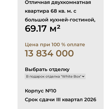
Отличная двухкомнатная
квартира 68 кв. м. с
большой кухней-гостиной,
69.17 м²
Цена при 100 % оплате
13 834 000
Выбрать отделку
Корпус №10
Срок сдачи III квартал 2026