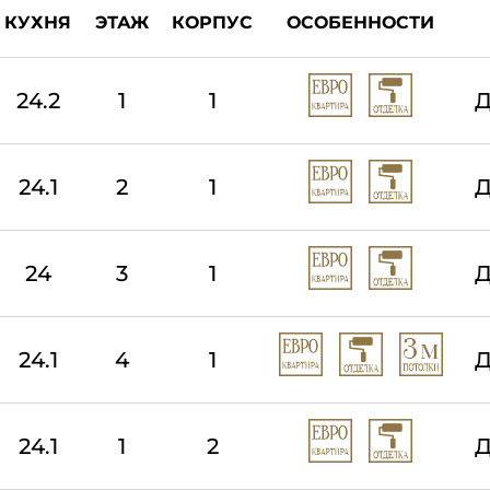
КУХНЯ
ЭТАЖ
КОРПУС
ОСОБЕННОСТИ
24.2
1
1
Д
24.1
2
1
Д
24
3
1
Д
24.1
4
1
Д
24.1
1
2
Д