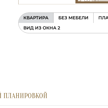
КВАРТИРА
БЕЗ МЕБЕЛИ
ПЛА
ВИД ИЗ ОКНА 2
Й ПЛАНИРОВКОЙ