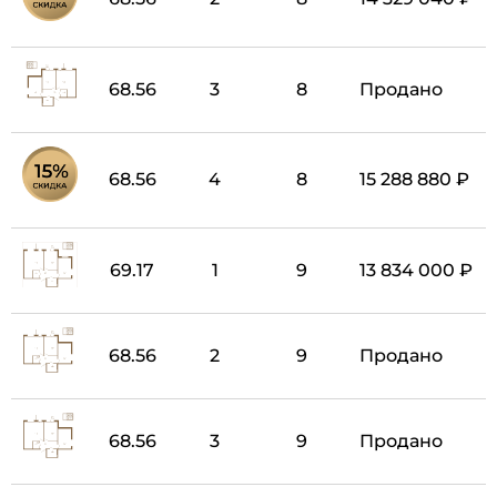
68.56
3
8
Продано
68.56
4
8
15 288 880 ₽
69.17
1
9
13 834 000 ₽
68.56
2
9
Продано
68.56
3
9
Продано