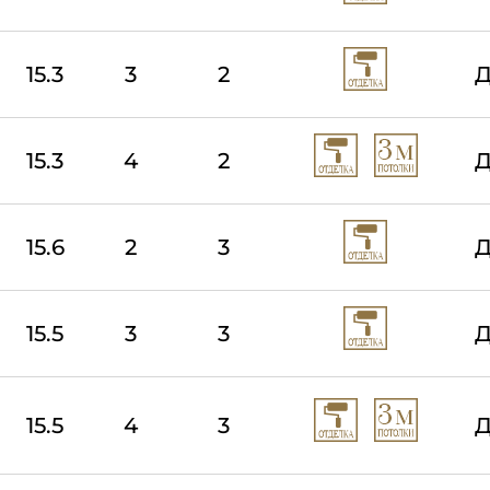
15.3
3
2
Д
15.3
4
2
Д
15.6
2
3
Д
15.5
3
3
Д
15.5
4
3
Д