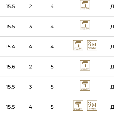
15.5
2
4
Д
15.5
3
4
Д
15.4
4
4
Д
15.6
2
5
Д
15.5
3
5
Д
15.5
4
5
Д