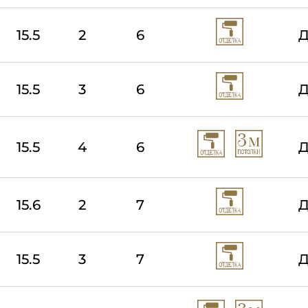
15.5
2
6
Д
15.5
3
6
Д
15.5
4
6
Д
15.6
2
7
Д
15.5
3
7
Д