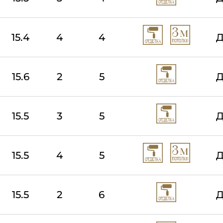
15.4
4
4
Д
15.6
2
5
Д
15.5
3
5
Д
15.5
4
5
Д
15.5
2
6
Д