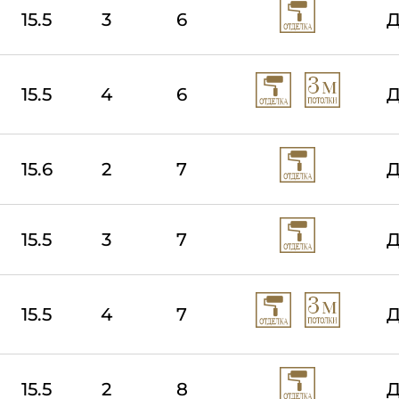
15.5
3
6
Д
15.5
4
6
Д
15.6
2
7
Д
15.5
3
7
Д
15.5
4
7
Д
15.5
2
8
Д