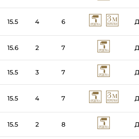
15.5
4
6
Д
15.6
2
7
Д
15.5
3
7
Д
15.5
4
7
Д
15.5
2
8
Д