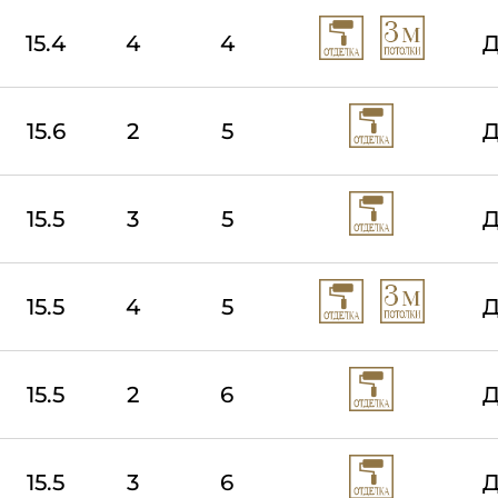
15.4
4
4
Д
15.6
2
5
Д
15.5
3
5
Д
15.5
4
5
Д
15.5
2
6
Д
15.5
3
6
Д