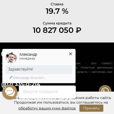
Ставка
19.7 %
Сумма кредита
10 827 050 ₽
Александр
менеджер
ЖИЛОЙ КОМПЛЕКС “НОВАЯ ИСТОРИЯ”. ЗАСТРОЙЩИК - ООО «ТАЙМС-С
Здравствуйте!
(СПЕЦИАЛИЗИРОВАННЫЙ ЗАСТРОЙЩИК)», ИНН 78028928605. ПРОЕКТНАЯ ДЕКЛАРАЦИЯ
РАЗМЕЩЕНА НА ПОРТАЛЕ НАШ.ДОМ.РФ. АДРЕС ОБЪЕКТА: ЛЕН. ОБЛАСТЬ, Г. СЕРТОЛОВО, МКР.
ЧЕРНАЯ РЕЧКА, ВОСТОЧНО-ВЫБОРГСКОЕ ШОССЕ, УЧАСТОК № 18
Александр
печатает...
(812) 335-0-214
Введите сообщение
Политика конфиденциальности
Мы используем Cookies для улучшения работы сайта.
Продолжая им пользоваться, вы соглашаетесь на
обработку ваших куки файлов
Принять