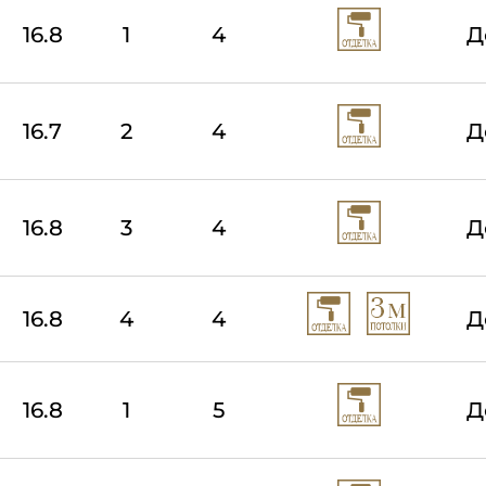
16.8
1
4
Д
16.7
2
4
Д
16.8
3
4
Д
16.8
4
4
Д
16.8
1
5
Д