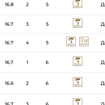
16.8
2
5
Д
16.7
3
5
Д
16.7
4
5
Д
16.7
1
6
Д
16.6
2
6
Д
16.7
3
6
Д