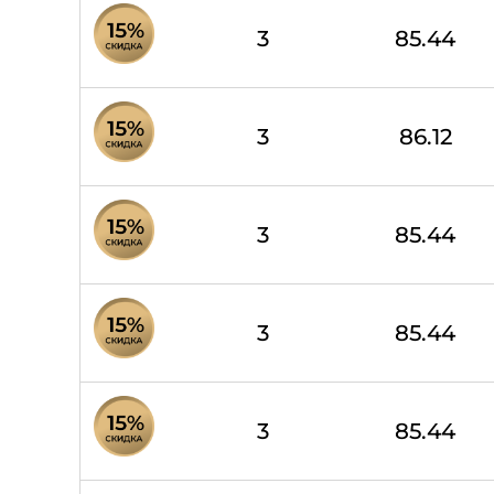
3
85.44
3
86.12
3
85.44
3
85.44
3
85.44