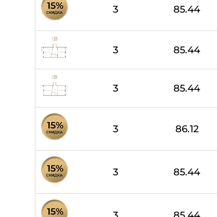
3
85.44
3
85.44
3
85.44
3
86.12
3
85.44
3
85.44