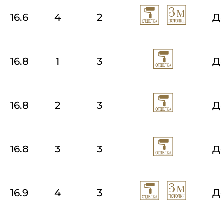
16.6
4
2
Д
16.8
1
3
Д
16.8
2
3
Д
16.8
3
3
Д
16.9
4
3
Д