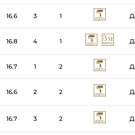
16.6
3
1
Д
16.8
4
1
Д
16.7
1
2
Д
16.6
2
2
Д
16.7
3
2
Д