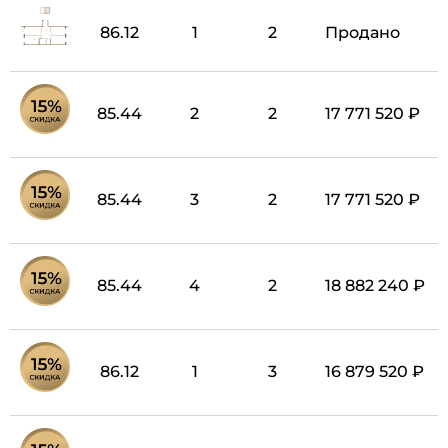
86.12
1
2
Продано
85.44
2
2
17 771 520 ₽
85.44
3
2
17 771 520 ₽
85.44
4
2
18 882 240 ₽
86.12
1
3
16 879 520 ₽