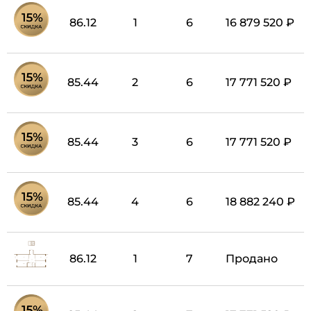
86.12
1
6
16 879 520 ₽
85.44
2
6
17 771 520 ₽
85.44
3
6
17 771 520 ₽
85.44
4
6
18 882 240 ₽
86.12
1
7
Продано