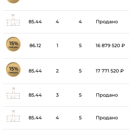
85.44
4
4
Продано
86.12
1
5
16 879 520 ₽
85.44
2
5
17 771 520 ₽
85.44
3
5
Продано
85.44
4
5
Продано