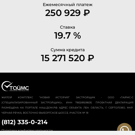
Ежемесячный платеж
250 929 ₽
Ставка
19.7 %
Сумма кредита
15 271 520 ₽
ЖИЛОЙ КОМПЛЕКС “НОВАЯ ИСТОРИЯ”. ЗАСТРОЙЩИК - ООО «ТАЙМС-С
(СПЕЦИАЛИЗИРОВАННЫЙ ЗАСТРОЙЩИК)», ИНН 78028928605. ПРОЕКТНАЯ ДЕКЛАРАЦИЯ
РАЗМЕЩЕНА НА ПОРТАЛЕ НАШ.ДОМ.РФ. АДРЕС ОБЪЕКТА: ЛЕН. ОБЛАСТЬ, Г. СЕРТОЛОВО, МКР.
ЧЕРНАЯ РЕЧКА, ВОСТОЧНО-ВЫБОРГСКОЕ ШОССЕ, УЧАСТОК № 18
(812) 335-0-214
Политика конфиденциальности