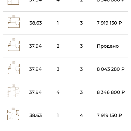
38.63
1
3
7 919 150 ₽
37.94
2
3
Продано
37.94
3
3
8 043 280 ₽
37.94
4
3
8 346 800 ₽
38.63
1
4
7 919 150 ₽