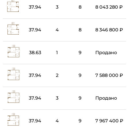
37.94
3
8
8 043 280 ₽
37.94
4
8
8 346 800 ₽
38.63
1
9
Продано
37.94
2
9
7 588 000 ₽
37.94
3
9
Продано
37.94
4
9
7 967 400 ₽