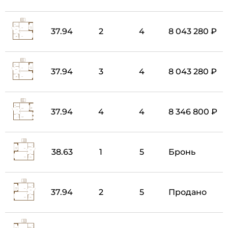
37.94
2
4
8 043 280 ₽
37.94
3
4
8 043 280 ₽
37.94
4
4
8 346 800 ₽
38.63
1
5
Бронь
37.94
2
5
Продано