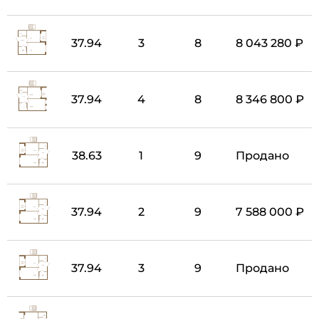
37.94
3
8
8 043 280 ₽
37.94
4
8
8 346 800 ₽
38.63
1
9
Продано
37.94
2
9
7 588 000 ₽
37.94
3
9
Продано