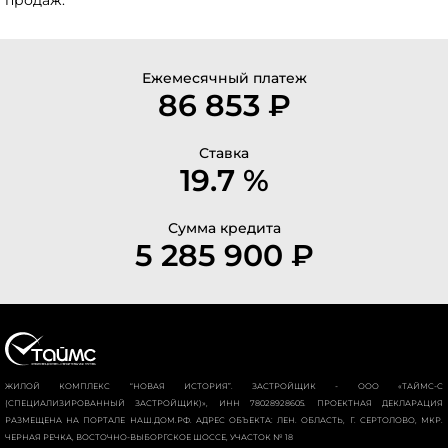
Ежемесячный платеж
86 853 ₽
Ставка
19.7 %
Сумма кредита
5 285 900 ₽
ЖИЛОЙ КОМПЛЕКС “НОВАЯ ИСТОРИЯ”. ЗАСТРОЙЩИК - ООО «ТАЙМС-С
(СПЕЦИАЛИЗИРОВАННЫЙ ЗАСТРОЙЩИК)», ИНН 78028928605. ПРОЕКТНАЯ ДЕКЛАРАЦИЯ
РАЗМЕЩЕНА НА ПОРТАЛЕ НАШ.ДОМ.РФ. АДРЕС ОБЪЕКТА: ЛЕН. ОБЛАСТЬ, Г. СЕРТОЛОВО, МКР.
ЧЕРНАЯ РЕЧКА, ВОСТОЧНО-ВЫБОРГСКОЕ ШОССЕ, УЧАСТОК № 18