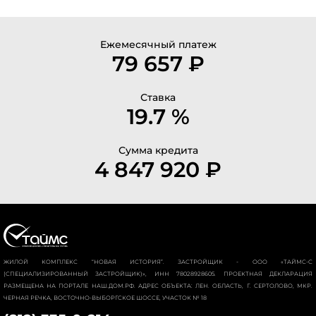
Ежемесячный платеж
79 657 ₽
Ставка
19.7 %
Сумма кредита
4 847 920 ₽
ЖИЛОЙ КОМПЛЕКС “НОВАЯ ИСТОРИЯ”. ЗАСТРОЙЩИК - ООО «ТАЙМС-С
(СПЕЦИАЛИЗИРОВАННЫЙ ЗАСТРОЙЩИК)», ИНН 78028928605. ПРОЕКТНАЯ ДЕКЛАРАЦИЯ
РАЗМЕЩЕНА НА ПОРТАЛЕ НАШ.ДОМ.РФ. АДРЕС ОБЪЕКТА: ЛЕН. ОБЛАСТЬ, Г. СЕРТОЛОВО, МКР.
ЧЕРНАЯ РЕЧКА, ВОСТОЧНО-ВЫБОРГСКОЕ ШОССЕ, УЧАСТОК № 18