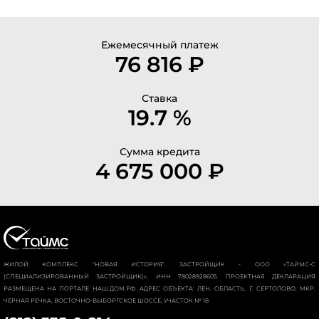
Ежемесячный платеж
76 816 ₽
Ставка
19.7 %
Сумма кредита
4 675 000 ₽
ЖИЛОЙ КОМПЛЕКС “НОВАЯ ИСТОРИЯ”. ЗАСТРОЙЩИК - ООО «ТАЙМС-С
(СПЕЦИАЛИЗИРОВАННЫЙ ЗАСТРОЙЩИК)», ИНН 78028928605. ПРОЕКТНАЯ ДЕКЛАРАЦИЯ
РАЗМЕЩЕНА НА ПОРТАЛЕ НАШ.ДОМ.РФ. АДРЕС ОБЪЕКТА: ЛЕН. ОБЛАСТЬ, Г. СЕРТОЛОВО, МКР.
ЧЕРНАЯ РЕЧКА, ВОСТОЧНО-ВЫБОРГСКОЕ ШОССЕ, УЧАСТОК № 18