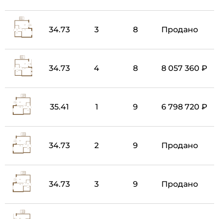
34.73
3
8
Продано
34.73
4
8
8 057 360 ₽
35.41
1
9
6 798 720 ₽
34.73
2
9
Продано
34.73
3
9
Продано