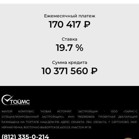
Ежемесячный платеж
170 417 ₽
Ставка
19.7 %
Сумма кредита
10 371 560 ₽
ЖИЛОЙ КОМПЛЕКС “НОВАЯ ИСТОРИЯ”. ЗАСТРОЙЩИК - ООО «ТАЙМС-С
(СПЕЦИАЛИЗИРОВАННЫЙ ЗАСТРОЙЩИК)», ИНН 78028928605. ПРОЕКТНАЯ ДЕКЛАРАЦИЯ
РАЗМЕЩЕНА НА ПОРТАЛЕ НАШ.ДОМ.РФ. АДРЕС ОБЪЕКТА: ЛЕН. ОБЛАСТЬ, Г. СЕРТОЛОВО, МКР.
ЧЕРНАЯ РЕЧКА, ВОСТОЧНО-ВЫБОРГСКОЕ ШОССЕ, УЧАСТОК № 18
(812) 335-0-214