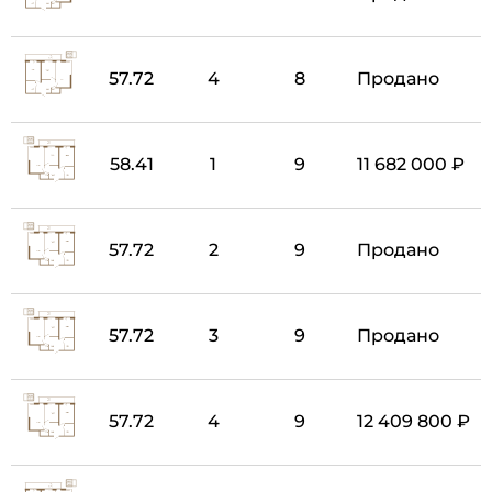
57.72
4
8
Продано
58.41
1
9
11 682 000 ₽
57.72
2
9
Продано
57.72
3
9
Продано
57.72
4
9
12 409 800 ₽