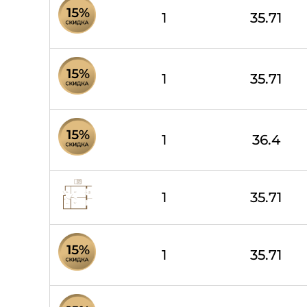
1
35.71
1
35.71
1
36.4
1
35.71
1
35.71