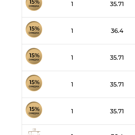
1
35.71
1
36.4
1
35.71
1
35.71
1
35.71