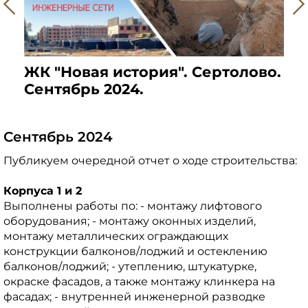
во.
ЖК "Новая история". Сертолово.
ЖК
Сентябрь 2024.
Се
Сентябрь 2024
Публикуем очередной отчет о ходе строительства:
Корпуса 1 и 2
Выполнены работы по: - монтажу лифтового
оборудования; - монтажу оконных изделий,
монтажу металлических ограждающих
конструкции балконов/лоджий и остеклению
балконов/лоджий; - утеплению, штукатурке,
окраске фасадов, а также монтажу клинкера на
фасадах; - внутренней инженерной разводке